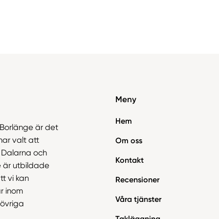
Meny
Hem
i Borlänge är det
har valt att
Om oss
i Dalarna och
Kontakt
 är utbildade
t vi kan
Recensioner
r inom
Våra tjänster
r övriga
Takläggning