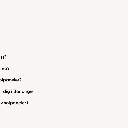
oss?
arna?
solpaneler?
r dig i Borlänge
v solpaneler i