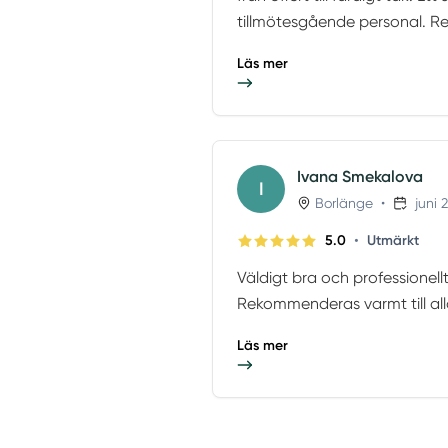
tillmötesgående personal. R
Läs mer
Ivana Smekalova
I
Borlänge
•
juni 
•
5.0
Utmärkt
Väldigt bra och professionellt
Rekommenderas varmt till alla
Läs mer