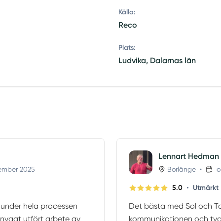
Källa:
Reco
Plats:
Ludvika, Dalarnas län
Lennart Hedman
ember 2025
Borlänge
•
o
•
5.0
Utmärkt
under hela processen
Det bästa med Sol och Ta
t snyggt utfört arbete av
kommunikationen och tydli