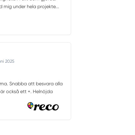
ig under hela projekte...
uni 2025
mma. Snabba att besvara alla
 är också ett +. Helnöjda