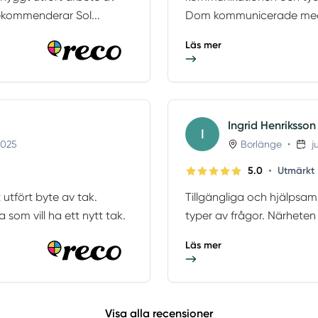
ekommenderar Sol...
Dom kommunicerade med m
Läs mer
Ingrid Henriksson
I
2025
Borlänge
•
j
•
5.0
Utmärkt
 utfört byte av tak.
Tillgängliga och hjälpsa
 som vill ha ett nytt tak.
typer av frågor. Närheten
Läs mer
Visa alla recensioner