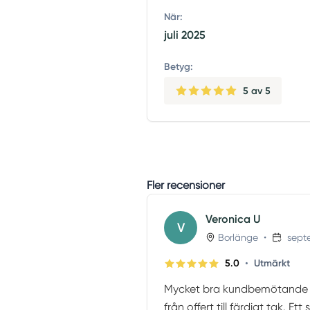
När:
juli 2025
Betyg:
5
av 5
Fler recensioner
Veronica U
V
Borlänge
•
sept
•
5.0
Utmärkt
Mycket bra kundbemötande 
från offert till färdigt tak. Et