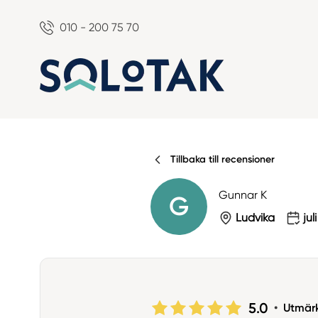
010 - 200 75 70
Tillbaka till recensioner
Gunnar K
G
Ludvika
jul
5.0
•
Utmär