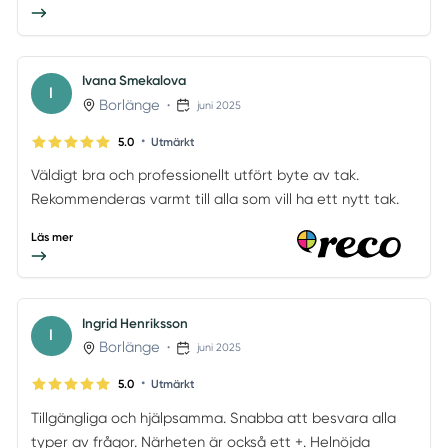
Ivana Smekalova
I
Borlänge
•
juni 2025
•
5.0
Utmärkt
Väldigt bra och professionellt utfört byte av tak.
Rekommenderas varmt till alla som vill ha ett nytt tak.
Läs mer
Ingrid Henriksson
I
Borlänge
•
juni 2025
•
5.0
Utmärkt
Tillgängliga och hjälpsamma. Snabba att besvara alla
typer av frågor. Närheten är också ett +. Helnöjda